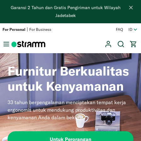
Langsung
Garansi 2 Tahun dan Gratis Pengiriman untuk Wilayah
ke
Jadetabek
konten
|
For Personal
For Business
FAQ
ID
User
Search
Cart
Furnitur Berkualitas
untuk Kenyamanan
33 tahun berpengalaman menciptakan tempat kerja
ergonomis untuk mendukung produktivitas dan
kenyamanan Anda dalam bekerja.
Untuk Perorangan