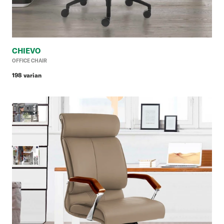
CHIEVO
Ha
OFFICE CHAIR
reg
198 varian