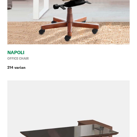
NAPOLI
Ha
OFFICE CHAIR
reg
214 varian