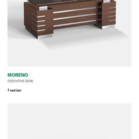
MORENO
Ha
EXECUTIVE DESK
reg
1 varian