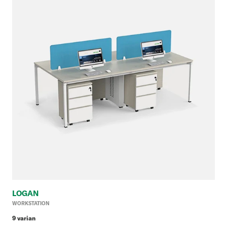
LOGAN
Ha
WORKSTATION
reg
9 varian