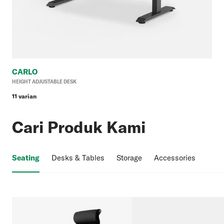
CARLO
Ha
HEIGHT ADJUSTABLE DESK
reg
11 varian
Cari Produk Kami
Seating
Desks & Tables
Storage
Accessories