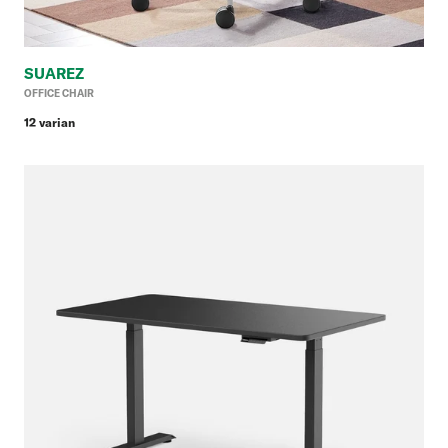
SUAREZ
Ha
OFFICE CHAIR
reg
12 varian