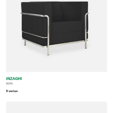
INZAGHI
Ha
SOFA
reg
6 varian